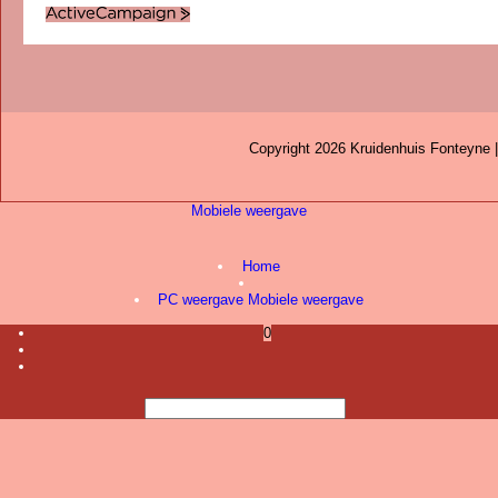
ActiveCampaign
Copyright 2026 Kruidenhuis Fonteyne 
Mobiele weergave
Webwinkel gemaakt met
ShopFactory webwinkel
software.
Home
PC weergave
Mobiele weergave
0