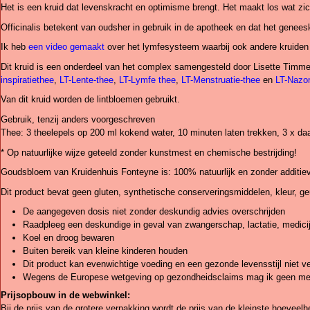
Het is een kruid dat levenskracht en optimisme brengt. Het maakt los wat zic
Officinalis betekent van oudsher in gebruik in de apotheek en dat het geneesk
Ik heb
een video gemaakt
over het lymfesysteem waarbij ook andere kruid
Dit kruid is een onderdeel van het complex samengesteld door Lisette Tim
inspiratiethee
,
LT-Lente-thee
,
LT-Lymfe thee
,
LT-Menstruatie-thee
en
LT-Nazo
Van dit kruid worden de lintbloemen gebruikt.
Gebruik, tenzij anders voorgeschreven
Thee: 3 theelepels op 200 ml kokend water, 10 minuten laten trekken, 3 x da
* Op natuurlijke wijze geteeld zonder kunstmest en chemische bestrijding!
Goudsbloem van Kruidenhuis Fonteyne is: 100% natuurlijk en zonder additie
Dit product bevat geen gluten, synthetische conserveringsmiddelen, kleur, ge
De aangegeven dosis niet zonder deskundig advies overschrijden
Raadpleeg een deskundige in geval van zwangerschap, lactatie, medicij
Koel en droog bewaren
Buiten bereik van kleine kinderen houden
Dit product kan evenwichtige voeding en een gezonde levensstijl niet 
Wegens de Europese wetgeving op gezondheidsclaims mag ik geen mede
Prijsopbouw in de webwinkel:
Bij de prijs van de grotere verpakking wordt de prijs van de kleinste hoeveelh